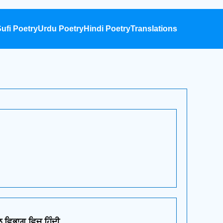
ufi Poetry
Urdu Poetry
Hindi Poetry
Translations
ਲ ਵਿਭਾਗ ਵਿਚ ਹਿੰਦੀ