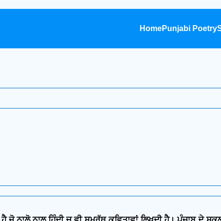
Home
Punjabi Poetry
S
ੈ ਜੋ ਨਾਲੋ ਨਾਲ ਹਿੰਦੀ ਚ ਵੀ ਸਮਰੱਥ ਕਵਿਤਾਵਾਂ ਲਿਖਦੀ ਹੈ। ਪੰਜਾਬ ਦੇ ਸਕੂ