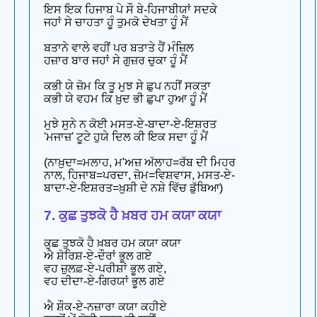
ਇਸ ਇਕ ਹਿਜਾਬ ਪੇ ਸੌ ਬੇ-ਹਿਜਾਬੀਯਾਂ ਸਦਕੇ
ਜਹਾਂ ਸੇ ਚਾਹਤਾ ਹੂੰ ਤੁਮਕੋ ਦੇਖਤਾ ਹੂੰ ਮੈਂ
ਬਤਾਨੇ ਵਾਲੇ ਵਹੀਂ ਪਰ ਬਤਾਤੇ ਹੈਂ ਮੰਜ਼ਿਲ
ਹਜ਼ਾਰ ਬਾਰ ਜਹਾਂ ਸੇ ਗੁਜ਼ਰ ਚੁਕਾ ਹੂੰ ਮੈਂ
ਕਭੀ ਯੇ ਜ਼ੋਮ ਕਿ ਤੂ ਮੁਝ ਸੇ ਛੁਪ ਨਹੀਂ ਸਕਤਾ
ਕਭੀ ਯੇ ਵਹਮ ਕਿ ਖ਼ੁਦ ਭੀ ਛੁਪਾ ਹੁਆ ਹੂੰ ਮੈਂ
ਮੁਝੇ ਸੁਨੇ ਨ ਕੋਈ ਮਸਤ-ਏ-ਬਾਦਾ-ਏ-ਇਸ਼ਰਤ
'ਮਜਾਜ਼' ਟੂਟੇ ਹੁਯੇ ਦਿਲ ਕੀ ਇਕ ਸਦਾ ਹੂੰ ਮੈਂ
(ਨਾਖ਼ੁਦਾ=ਮਲਾਹ, ਮ'ਅਜ਼ ਅੱਲਾਹ=ਰੱਬ ਦੀ ਮਿਹਰ
ਨਾਲ, ਹਿਜਾਬ=ਪਰਦਾ, ਜ਼ੋਮ=ਵਿਸ਼ਵਾਸ, ਮਸਤ-ਏ-
ਬਾਦਾ-ਏ-ਇਸ਼ਰਤ=ਖ਼ੁਸ਼ੀ ਦੇ ਨਸ਼ੇ ਵਿੱਚ ਡੁੱਬਿਆ)
7. ਕੁਛ ਤੁਝਕੋ ਹੈ ਖ਼ਬਰ ਹਮ ਕਯਾ ਕਯਾ
ਕੁਛ ਤੁਝਕੋ ਹੈ ਖ਼ਬਰ ਹਮ ਕਯਾ ਕਯਾ
ਐ ਸ਼ੋਰਿਸ਼-ਏ-ਦੌਰਾਂ ਭੂਲ ਗਏ
ਵਹ ਜ਼ੁਲਫ਼-ਏ-ਪਰੀਸ਼ਾਂ ਭੂਲ ਗਏ,
ਵਹ ਦੀਦਾ-ਏ-ਗਿਰਯਾਂ ਭੂਲ ਗਏ
ਐ ਸ਼ੌਕ-ਏ-ਨਜ਼ਾਰਾ ਕਯਾ ਕਹੀਏ