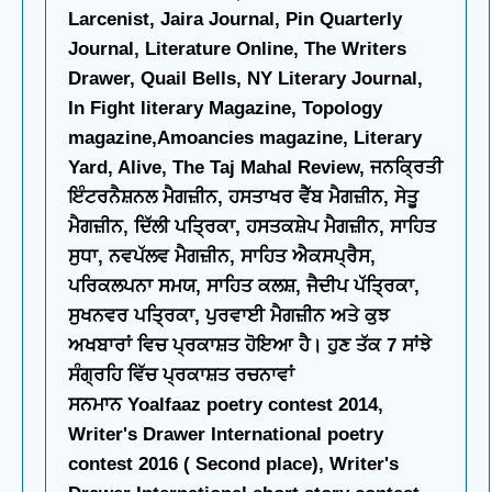
Larcenist, Jaira Journal, Pin Quarterly
Journal, Literature Online, The Writers
Drawer, Quail Bells, NY Literary Journal,
In Fight literary Magazine, Topology
magazine,Amoancies magazine, Literary
Yard, Alive, The Taj Mahal Review, ਜਨਕ੍ਰਿਤੀ
ਇੰਟਰਨੈਸ਼ਨਲ ਮੈਗਜ਼ੀਨ, ਹਸਤਾਖਰ ਵੈੱਬ ਮੈਗਜ਼ੀਨ, ਸੇਤੂ
ਮੈਗਜ਼ੀਨ, ਦਿੱਲੀ ਪਤ੍ਰਿਕਾ, ਹਸਤਕਸ਼ੇਪ ਮੈਗਜ਼ੀਨ, ਸਾਹਿਤ
ਸੁਧਾ, ਨਵਪੱਲ‌ਵ ਮੈਗਜ਼ੀਨ, ਸਾਹਿਤ ਐਕਸਪ੍ਰੈਸ,
ਪਰਿਕਲਪਨਾ ਸਮਯ, ਸਾਹਿਤ ਕਲਸ਼, ਜੈਦੀਪ ਪੱਤ੍ਰਿਕਾ,
ਸੁਖਨਵਰ ਪਤ੍ਰਿਕਾ, ਪੁਰਵਾਈ ਮੈਗਜ਼ੀਨ ਅਤੇ ਕੁਝ
ਅਖਬਾਰਾਂ ਵਿਚ ਪ੍ਰਕਾਸ਼ਤ ਹੋਇਆ ਹੈ। ਹੁਣ ਤੱਕ 7 ਸਾਂਝੇ
ਸੰਗ੍ਰਹਿ ਵਿੱਚ ਪ੍ਰਕਾਸ਼ਤ ਰਚਨਾਵਾਂ
ਸਨਮਾਨ Yoalfaaz poetry contest 2014,
Writer's Drawer International poetry
contest 2016 ( Second place), Writer's