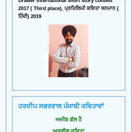
Drawer International short story contest
2017 ( Third place), ਪ੍ਰਤਿਲਿਪੀ ਕਵਿਤਾ ਸਨਮਾਨ (
ਹਿੰਦੀ) 2019
ਹਰਦੀਪ ਸਭਰਵਾਲ ਪੰਜਾਬੀ ਕਵਿਤਾਵਾਂ
ਅਜੀਬ ਗੱਲ ਹੈ
ਅਸ਼ਲੀਲ ਕਵਿਤਾ