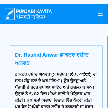
☰
Dr. Rashid Anwar ਡਾਕਟਰ ਰਸ਼ੀਦ
ਅਨਵਰ
ਡਾਕਟਰ ਰਸ਼ੀਦ ਅਨਵਰ (੭ ਸਤੰਬਰ ੧੯੨੩-੧੯੮੯) ਦਾ
ਜਨਮ ਸੰਧੂ ਜੱਟਾਂ ਦੇ ਘਰ ਹੋਇਆ। ਉਹ ਉਰਦੂ ਅਤੇ
ਪੰਜਾਬੀ ਦੇ ਬਹੁਤ ਵਧੀਆ ਸ਼ਾਇਰ ਅਤੇ ਗਜ਼ਲਕਾਰ ਸਨ।
ਉਨ੍ਹਾਂ ਨੇ ੧੯੪੨ ਵਿੱਚ ਮੀਆਂ ਵਾਲੀ ਤੋਂ ਮੈਟ੍ਰਿਕ ਪਾਸ
ਕੀਤੀ। ਕੁਝ ਸਮਾਂ ਸਿੰਚਾਈ ਵਿਭਾਗ ਵਿੱਚ ਨੌਕਰੀ ਕੀਤੀ
ਪਰ ਫੇਰ ਹੋਮੋਪੈਥੀ ਕਾਲਜ ਲਾਹੌਰ ਤੋਂ ਡਾਕਟਰੀ ਦਾ ਕੋਰਸ